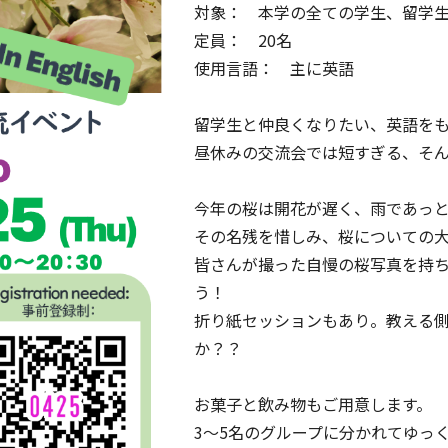
対象： 本学の全ての学生、留学
定員： 20名
使用言語： 主に英語
留学生と仲良くなりたい、英語をも
昼休みの交流会では短すぎる、そ
今年の桜は開花が遅く、雨であっ
その名残を惜しみ、桜についての
皆さんが撮った自慢の桜写真を持
う！
折り紙セッションもあり。教える
か？？
お菓子と飲み物もご用意します。
3～5名のグループに分かれてゆっ