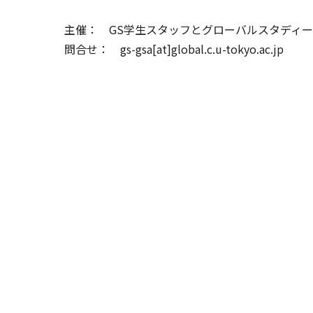
主催： GS学生スタッフとグローバルスタディ
問合せ： gs-gsa[at]global.c.u-tokyo.ac.jp