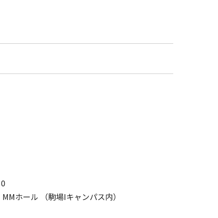
30
1階 MMホール （駒場Iキャンパス内）