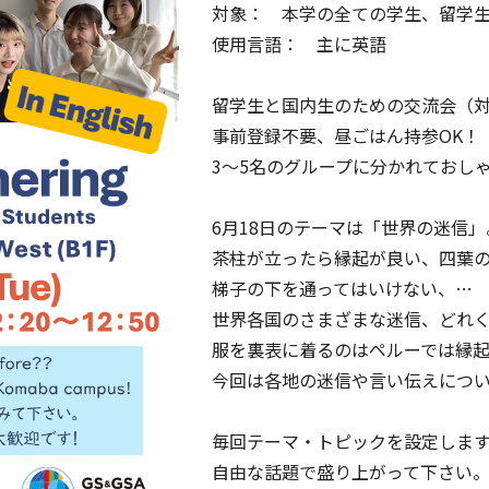
対象： 本学の全ての学生、留学
使用言語： 主に英語
留学生と国内生のための交流会（
事前登録不要、昼ごはん持参OK！
3～5名のグループに分かれておし
6月18日のテーマは「世界の迷信」
茶柱が立ったら縁起が良い、四葉
梯子の下を通ってはいけない、…
世界各国のさまざまな迷信、どれ
服を裏表に着るのはペルーでは縁
今回は各地の迷信や言い伝えにつ
毎回テーマ・トピックを設定しま
自由な話題で盛り上がって下さい