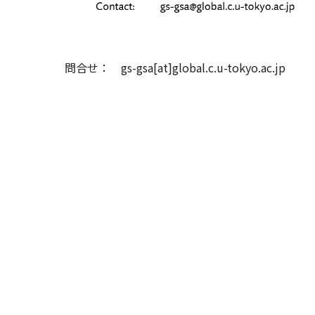
問合せ： gs-gsa[at]global.c.u-tokyo.ac.jp