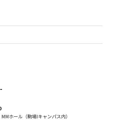
-
0
1階 MMホール（駒場Iキャンパス内）