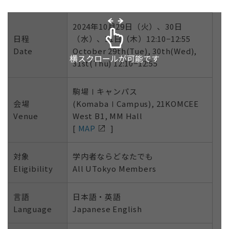
2024年10月29日（火）、30日
日程
（水）、31日（木）12:10−12:55
Date
October 29th(Tue), 30th(Wed),
横スクロールが可能です
31st(Thu) 12:10−12:55
駒場Ⅰキャンパス
会場
(KomabaⅠCampus), 21KOMCEE
Venue
West B1, MM Hall
[
MAP
]
対象
学内者ならどなたでも
Eligibility
All UTokyo Members
言語
日本語・英語
Language
Japanese English