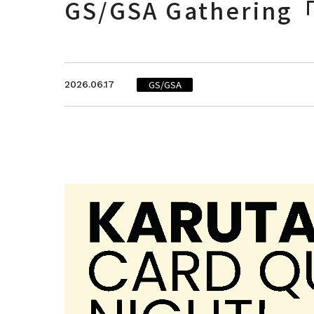
GS/GSA Gathering「
GS/GSA
2026.06.17