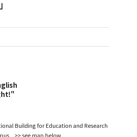
t」
glish
ht!"
nal Building for Education and Research
mpus >> see map below