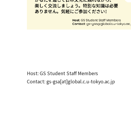
Host: GS Student Staff Members
Contact: gs-gsa[at]global.c.u-tokyo.ac.jp