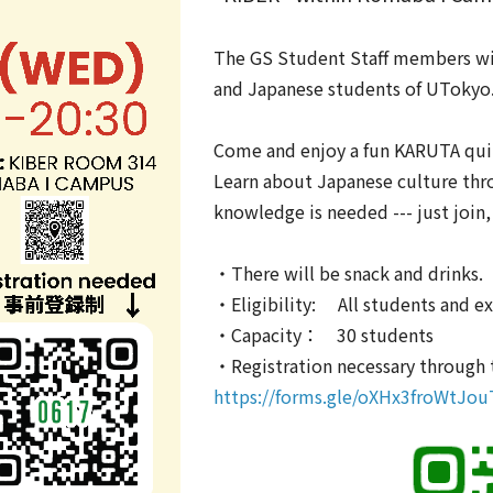
The GS Student Staff members will 
and Japanese students of UTokyo
Come and enjoy a fun KARUTA qui
Learn about Japanese culture thro
knowledge is needed --- just joi
・There will be snack and drinks.
・Eligibility: All students and e
・Capacity： 30 students
・Registration necessary through
https://forms.gle/oXHx3froWtJo