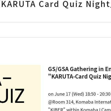
KARUTA Card Quiz Nigh
GS/GSA Gathering in En
"KARUTA-Card Quiz Nig
on June 17 (Wed) 18:50 - 20:30
@Room 314, Komaba Internatio
"KIBER" within Komaba I Ca